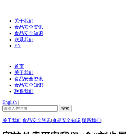
关于我们
食品安全资讯
食品安全知识
联系我们
EN
首页
关于我们
食品安全资讯
食品安全知识
联系我们
English
|
关于我们
|
食品安全资讯
|
食品安全知识
|
联系我们
|