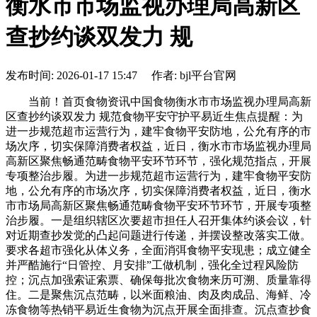
衡水市市场监视办理局高新区
查抄约谈双发力 规
发布时间: 2026-01-17 15:47 作者: bjl平台官网
当前！首页食物资讯中国食物衡水市市场监视办理局高新
区查抄约谈双发力 规范食物平安守护平易近生焦点提醒：为
进一步规范超市运营行为，建牢食物平安防地，公允有序的市
场次序，切实保障消费者权益，近日，衡水市市场监视办理局
高新区聚焦畅通范畴食物平安环节环节，强化规范指点，开展
专项整治步履。为进一步规范超市运营行为，建牢食物平安防
地，公允有序的市场次序，切实保障消费者权益，近日，衡水
市市场局高新区聚焦畅通范畴食物平安环节环节，开展专项整
治步履。一是组织辖区次要超市担任人召开集体约谈会议，针
对近期查抄发觉的凸起问题进行传递，并摆设整改落实工做。
要求各超市强化从体义务，全面消弭食物平安现患；成立健全
并严酷施行“日管控、月安排”工做机制，强化全过程风险防
控；沉点加强索证索票、确保每批次食物来历可溯、质量靠得
住。二是聚焦沉点范畴，以米面粮油、肉及肉成品、海鲜、冷
冻食物等热销平易近生食物为沉点开展全面排查。沉点查抄食