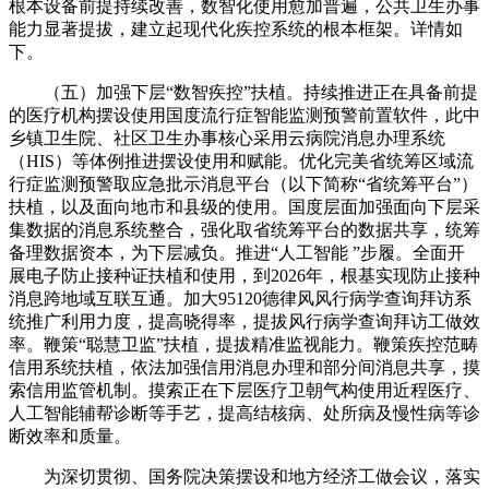
根本设备前提持续改善，数智化使用愈加普遍，公共卫生办事
能力显著提拔，建立起现代化疾控系统的根本框架。详情如
下。
（五）加强下层“数智疾控”扶植。持续推进正在具备前提
的医疗机构摆设使用国度流行症智能监测预警前置软件，此中
乡镇卫生院、社区卫生办事核心采用云病院消息办理系统
（HIS）等体例推进摆设使用和赋能。优化完美省统筹区域流
行症监测预警取应急批示消息平台（以下简称“省统筹平台”）
扶植，以及面向地市和县级的使用。国度层面加强面向下层采
集数据的消息系统整合，强化取省统筹平台的数据共享，统筹
备理数据资本，为下层减负。推进“人工智能 ”步履。全面开
展电子防止接种证扶植和使用，到2026年，根基实现防止接种
消息跨地域互联互通。加大95120德律风风行病学查询拜访系
统推广利用力度，提高晓得率，提拔风行病学查询拜访工做效
率。鞭策“聪慧卫监”扶植，提拔精准监视能力。鞭策疾控范畴
信用系统扶植，依法加强信用消息办理和部分间消息共享，摸
索信用监管机制。摸索正在下层医疗卫朝气构使用近程医疗、
人工智能辅帮诊断等手艺，提高结核病、处所病及慢性病等诊
断效率和质量。
为深切贯彻、国务院决策摆设和地方经济工做会议，落实