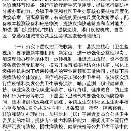
体诊断环节设备、流行症诊疗新手艺使用等，提拔流行症防控
分析办事能力。乡镇卫生院和社区卫生办事核心要扶植尺度化
发烧诊室、隔离察看室，有前提的要扶植尺度化发抢手诊，配
备根本检测设备和应急物资，提拔疾病快速筛查和应对能力。
加强“国门疾控核心”扶植，提拔边境、港口疾控机构、自贸
区、交通枢纽城市公共卫生尝试室查验检测能力。
（一）夯实下层疾控工做收集。市、县疾控核心（卫生监
视所）要按照新本能机能、新定位，进一步强化公益性职责，
加速理顺办理体系体例、运转机制，推进营业流程、资本设置
装备摆设等无机整合。摸索开展市域疾控结合体扶植，强化上
级疾控机构对下级疾控机构的营业带领和工做协同，提拔下层
疾病防控全体效能。医疗机构要加强公共卫生科、依法落实流
行症疫情和突发公共卫生事务演讲、哨点监测、职业健康查
抄、职业病及疑似职业病演讲、诊疗办理、健康教育、防止接
种和行为干涉等职责。下层医疗卫朝气构要强化疾病防控学
问、技术培训和应急练习训练，乡镇卫生院和社区卫生办事核
心至多配备1名公共卫生医师，具备监测、筛查、隔离察看、
转诊和随访办理能力，加强对村（居）平易近委员会公共卫生
委员会的培训，提拔专业能力和防护能力，阐扬其正在流行症
和严沉疫情防控、慢性病防控、健康扶植等公共卫生干涉中的