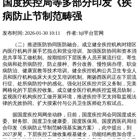
国度疾控局等多部分印发《疾
病防止节制范畴强
发布时间: 2026-01-30 10:11 作者: bjl平台官网
（二）推进医防协同医防融合。成立健全疾控机构对辖区
内医疗机构开展手艺指点和营业培训、加强医防协同和资本消
息共享等工做机制。按期组织下层医务人员开展流行症、寄生
虫病和处所病防控、防止接种、养分改善、慢性病办理、职业
病防治、健康宣教等技术培训。健全疾控机构公共卫生专业人
员和医疗机构临床大夫交叉培训机制。阐扬西医药正在下层流
行症、处所病防控中的感化。强化社区疾控片区义务制，完美
网格化的下层疾控收集。成立健全医疗机构疾控监视员轨制，
监视医疗机构疾控工做开展环境，推进疾控手艺支持取监视法
律的无效协同。扩大摸索付与公共卫生医师处方权试点。
据国度疾控局网坐动静，日前，国度疾控局会同国度成长
委、财务部、国度卫生健康委、国度医保局、国度西医药局结
合印发《疾病防止节制范畴强基实施方案》，此中提出，到
2027岁尾，下层疾控工做收集根基健全，功能结构愈加合理，