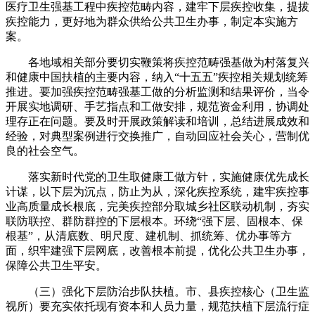
医疗卫生强基工程中疾控范畴内容，建牢下层疾控收集，提拔
疾控能力，更好地为群众供给公共卫生办事，制定本实施方
案。
各地域相关部分要切实鞭策将疾控范畴强基做为村落复兴
和健康中国扶植的主要内容，纳入“十五五”疾控相关规划统筹
推进。要加强疾控范畴强基工做的分析监测和结果评价，当令
开展实地调研、手艺指点和工做安排，规范资金利用，协调处
理存正在问题。要及时开展政策解读和培训，总结进展成效和
经验，对典型案例进行交换推广，自动回应社会关心，营制优
良的社会空气。
落实新时代党的卫生取健康工做方针，实施健康优先成长
计谋，以下层为沉点，防止为从，深化疾控系统，建牢疾控事
业高质量成长根底，完美疾控部分取城乡社区联动机制，夯实
联防联控、群防群控的下层根本。环绕“强下层、固根本、保
根基”，从清底数、明尺度、建机制、抓统筹、优办事等方
面，织牢建强下层网底，改善根本前提，优化公共卫生办事，
保障公共卫生平安。
（三）强化下层防治步队扶植。市、县疾控核心（卫生监
视所）要充实依托现有资本和人员力量，规范扶植下层流行症