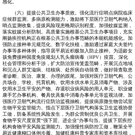
感化。
（六）提拔公共卫生办事质效。强化流行症哨点病院临床
症候群监测、多病原检测能力，激励将下层医疗卫朝气构纳入
哨点监测收集，提拔风险现患晚期识别程度。加强蚊媒监测，
落实蚊媒分析防制。高质量实施根基公共卫生办事项目，充实
阐扬疾控机构正在根基公共卫生办事范畴的本能机能感化。加
强防止接种单元规范化、数字化扶植，激励通过家庭大夫签约
办事等多种体例，指导居平易近积极加入防止接种。为适龄女
孩免费接种国度免疫规划人乳头瘤病毒（HPV）疫苗。深化
社会管理和分析干涉，扩大防治宣传笼盖范畴，开展沉点地域
和沉点人群艾滋病、结核病、处所病自动筛查，做好筛查取患
者诊断、医治、康复、办理的跟尾。加强对医疗卫朝气构、公
共场合、学校、托育机构、饮用水供水单元及消毒产物、涉及
饮用水卫生平安的产物、存退职业病风险的用人单元、职业健
康手艺办事机构、餐具饮具集中消毒办事单元等监视法律。加
强医疗卫朝气构流行症防治监视抽检。提拔病原微生物尝试室
生物平安监管能力。指点下层医疗卫朝气构落实卫生监视协督
工做，防备系统性风险发生，为群众营制优良公共卫生。开展
食物平安尺度宣贯“强下层、进企业”办事勾当。提拔下层疾控
机构食物平安风险监测能力。加强慢性病防控工做，鞭策全平
易近健康糊口体例步履。加健旺康科普专家库和资本库扶植，