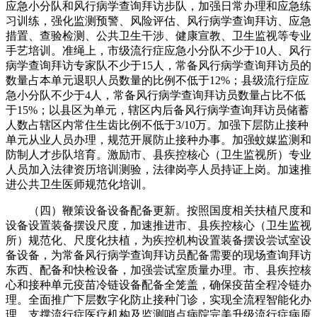
应急小分队和风行病学查询拜访步队，加强日常办理和应急练
习训练，强化监测预警、风险评估、风行病学查询拜访、应急
措置、查验检测、公共卫生干涉、健康宣教、卫生监视等专业
手艺培训。准绳上，市级流行症应急小分队不少于10人、风行
病学查询拜访专家队不少于15人，常备风行病学查询拜访员的
数量占本单元退职人员数量的比例不低于12%；县级流行症应
急小分队不少于4人，常备风行病学查询拜访员数量占比不低
于15%；以县区为单元，辖区内后备风行病学查询拜访员储蓄
人数占辖区内常住生齿比例不低于3/10万。加强下层防止接种
单元从业人员办理，规范开展防止接种办事。加强蚊媒监测和
防制人才步队培育。激励市、县疾控核心（卫生监视所）专业
人员加入法律资历培训测验，法律岗亭人员持证上岗。加速推
进公共卫生医师规范化培训。
（四）鞭策设备设备配备更新。按照国度相关扶植尺度和
设备设置装备摆设尺度，加速推进市、县疾控核心（卫生监视
所）规范化、尺度化扶植，为疾控机构设置装备摆设尝试室设
备设备，为常备风行病学查询拜访员配备需要的现场查询拜访
东西、配备和快检设备，加强尝试室质量办理。市、县疾控核
心和接种单元疫苗冷链设备配备全笼盖，确保疫苗全程冷链办
理。全面推广下层数字化防止接种门诊，实现全流程智能化办
理。支撑流行症医疗机构及监测哨点病院完美升级流行症病原