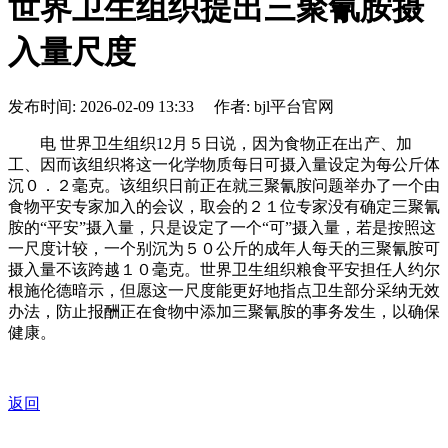
世界卫生组织提出三聚氰胺摄
入量尺度
发布时间: 2026-02-09 13:33 作者: bjl平台官网
电 世界卫生组织12月５日说，因为食物正在出产、加
工、因而该组织将这一化学物质每日可摄入量设定为每公斤体
沉０．２毫克。该组织日前正在就三聚氰胺问题举办了一个由
食物平安专家加入的会议，取会的２１位专家没有确定三聚氰
胺的“平安”摄入量，只是设定了一个“可”摄入量，若是按照这
一尺度计较，一个别沉为５０公斤的成年人每天的三聚氰胺可
摄入量不该跨越１０毫克。世界卫生组织粮食平安担任人约尔
根施伦德暗示，但愿这一尺度能更好地指点卫生部分采纳无效
办法，防止报酬正在食物中添加三聚氰胺的事务发生，以确保
健康。
返回