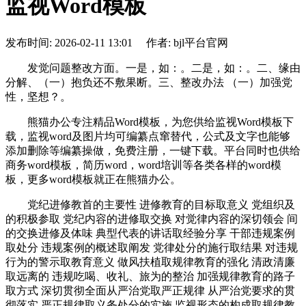
监视Word模板
发布时间: 2026-02-11 13:01 作者: bjl平台官网
发觉问题整改方面。一是，如：。二是，如：。二、缘由
分解、（一）抱负还不敷果断。三、整改办法 （一）加强党
性，坚想？。
熊猫办公专注精品Word模板，为您供给监视Word模板下
载，监视word及图片均可编纂点窜替代，公式及文字也能够
添加删除等编纂操做，免费注册，一键下载。平台同时也供给
商务word模板，简历word，word培训等各类各样的word模
板，更多word模板就正在熊猫办公。
党纪进修教首的主要性 进修教育的目标取意义 党组织及
的积极参取 党纪内容的进修取交换 对觉律内容的深切领会 间
的交换进修及体味 典型代表的讲话取经验分享 干部违规案例
取处分 违规案例的概述取阐发 党律处分的施行取结果 对违规
行为的警示取教育意义 做风扶植取规律教育的强化 清政清廉
取远离的 违规吃喝、收礼、旅为的整治 加强规律教育的路子
取方式 深切贯彻全面从严治党取严正规律 从严治党要求的贯
彻落实 严正规律取义务处分的实施 监视形态的构成取规律教