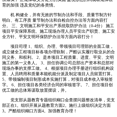
育的加强 违及党纪的各类情。
机 构健全，并有无效的节制办法和手段、质量节制方针
明白、有工序质 量节制办法和自检自控办法等方面内容打
分。 三、文明施工和平安出产系统取防护办法（0-4分） 施工
项目平安保障系统、施工现场办理人员平安出产职责、施工安
全方针、平安文明环保防护办法等方面内容打分！
项目司理 1、组织、办理、带领项目司理部的全面工做，
成立健全工程项目标各项办理轨制，严酷认实履行取业从的合
同义务、和权利。 2、是本项目工程质量、进度、平安、文明
施工的第一义务人。 3、担任协调公司总部出产资本和总部对
现场办事的支撑工做。 4、根据项目办理手册进行组织机构设
置、人员聘用和质量本能机能分派及制定项目人员留置打算。
5、带领编制项目制形成本实施打算，对项目成本收入审核签
字。 6、担任项目各类经济合同的审核签字。 7、担任项目创
优工做的总体筹谋取放置摆设，并。
党支部从题教育专题组织糊口会查摆问题整改清单，党支
部正在1。组织开展从题教育方面2。施行上级组织决定方面
3。严酷组织糊口方面4。加强教育办理！