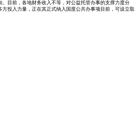
加。目前，各地财务收入不等，对公益托管办事的支撑力度分
多方投入力量，正在其正式纳入国度公共办事项目前，可设立取