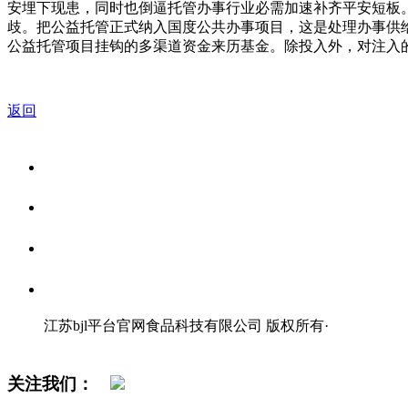
安埋下现患，同时也倒逼托管办事行业必需加速补齐平安短板
歧。把公益托管正式纳入国度公共办事项目，这是处理办事供
公益托管项目挂钩的多渠道资金来历基金。除投入外，对注入
返回
关于我们
食品安全资讯
食品安全知识
联系我们
江苏bjl平台官网食品科技有限公司 版权所有
·
网站地图
关注我们：