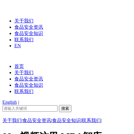
关于我们
食品安全资讯
食品安全知识
联系我们
EN
首页
关于我们
食品安全资讯
食品安全知识
联系我们
English
|
关于我们
|
食品安全资讯
|
食品安全知识
|
联系我们
|