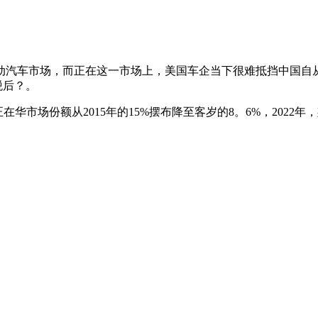
汽车市场，而正在这一市场上，美国车企当下很难抵挡中国自从
税后？。
场份额从2015年的15%摆布降至客岁的8。6%，2022年