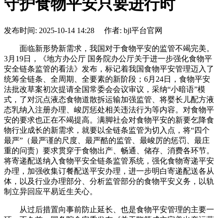
守护食物平安只要进行时
发布时间: 2025-10-14 14:28 作者: bjl平台官网
面临新形势新需求，我国对于食物平安的监管不竭完美。
3月19日，《地方办公厅 国务院办公厅关于进一步强化食物平
安全链条监管的看法》发布，标记着我国食物平安管理迈入了
统筹全链条、全周期、全要素的新阶段；6月24日，食物平安
法批改草案初次提请全国常委会会议审议，采纳“小暗语”模
式，了对沉点液态食物道散拆运输加强监管、将婴长儿配方液
态乳纳入注册办理、峻厉惩处相关违法行为等内容。对食物平
安的要求也正在不竭提高。满脚社会对食物平安的新要乞降食
物行业成长的新需求，就要以全链条监管为切入点，将“四个
最严”（最严谨的尺度、最严酷的监管、最峻厉的惩罚、最庄
重的问责）要求贯穿于食物出产、畅通、储存、消费各环节。
将寄递配送纳入食物平安全链条监管系统，强化食物寄递平安
办理，加强收集订餐配送平安办理，进一步明白寄递配送各从
体，以及行业办理部分、分析监管部分的食物平安义务，以轨
制立异回应平易近生关心。
从过后措置向事前防止延长、也是食物平安管理的主要一