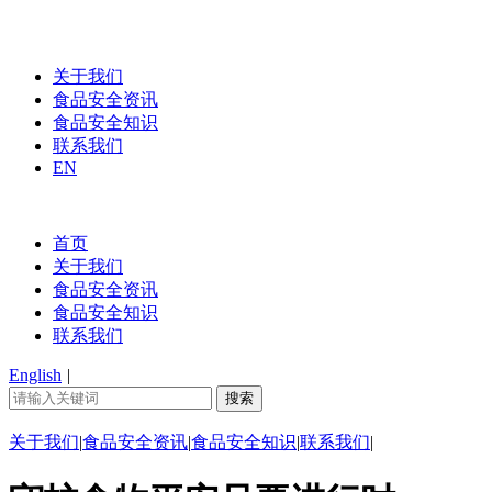
关于我们
食品安全资讯
食品安全知识
联系我们
EN
首页
关于我们
食品安全资讯
食品安全知识
联系我们
English
|
关于我们
|
食品安全资讯
|
食品安全知识
|
联系我们
|