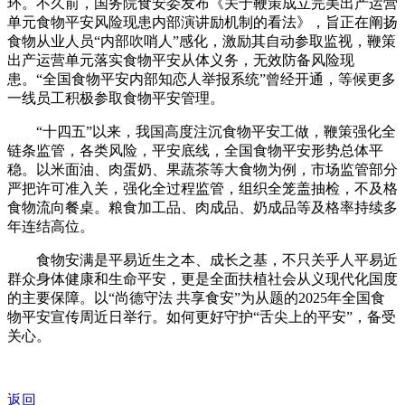
环。不久前，国务院食安委发布《关于鞭策成立完美出产运营
单元食物平安风险现患内部演讲励机制的看法》，旨正在阐扬
食物从业人员“内部吹哨人”感化，激励其自动参取监视，鞭策
出产运营单元落实食物平安从体义务，无效防备风险现
患。“全国食物平安内部知恋人举报系统”曾经开通，等候更多
一线员工积极参取食物平安管理。
“十四五”以来，我国高度注沉食物平安工做，鞭策强化全
链条监管，各类风险，平安底线，全国食物平安形势总体平
稳。以米面油、肉蛋奶、果蔬茶等大食物为例，市场监管部分
严把许可准入关，强化全过程监管，组织全笼盖抽检，不及格
食物流向餐桌。粮食加工品、肉成品、奶成品等及格率持续多
年连结高位。
食物安满是平易近生之本、成长之基，不只关乎人平易近
群众身体健康和生命平安，更是全面扶植社会从义现代化国度
的主要保障。以“尚德守法 共享食安”为从题的2025年全国食
物平安宣传周近日举行。如何更好守护“舌尖上的平安”，备受
关心。
返回