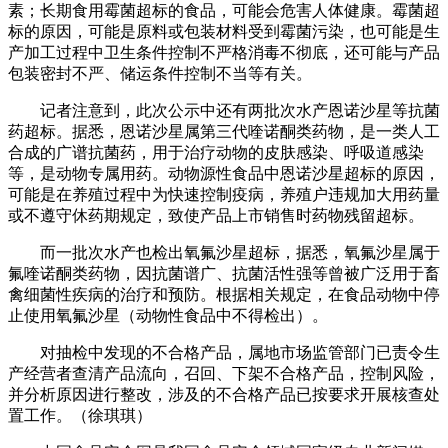
素；长期食用霉菌超标的食品，可能会危害人体健康。霉菌超
标的原因，可能是原料或包装材料受到霉菌污染，也可能是生
产加工过程中卫生条件控制不严格消毒不彻底，还可能与产品
包装密封不严、储运条件控制不当等有关。
记者注意到，此次公示中还有两批次水产恩诺沙星等抗菌
药超标。据悉，恩诺沙星属第三代喹诺酮类药物，是一类人工
合成的广谱抗菌药，用于治疗动物的皮肤感染、呼吸道感染
等，是动物专属用药。动物源性食品中恩诺沙星超标的原因，
可能是在养殖过程中为快速控制疫病，养殖户违规加大用药量
或不遵守休药期规定，致使产品上市销售时药物残留超标。
而一批次水产也检出氧氟沙星超标，据悉，氧氟沙星属于
氟喹诺酮类药物，因抗菌谱广、抗菌活性强等曾被广泛用于畜
禽细菌性疾病的治疗和预防。根据相关规定，在食品动物中停
止使用氧氟沙星（动物性食品中不得检出）。
对抽检中发现的不合格产品，属地市场监管部门已责令生
产经营者查清产品流向，召回、下架不合格产品，控制风险，
并分析原因进行整改，涉及的不合格产品已按要求开展核查处
置工作。（徐琪琪）