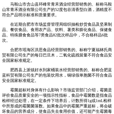
马鞍山市含山县环峰常青禾酒业经营部销售的、标称马鞍
山常青禾酒业有限公司生产的52度包谷清香型白酒，酒精度不
符合产品明示标准和质量要求。
在近期合肥市市场监督管理局组织抽检炒货食品及坚果制
品、餐饮食品、食用农产品、饮料、薯类和膨化食品、保健食
品、特殊膳食食品等7类食品82批次样品中，不合格样品6批
次。
合肥市瑶海区洪思食品经营部销售的、标称宁夏福林氏商
贸有限公司生产的每日巴旦木，二氧化硫残留量不符合食品安
全国家标准规定。
肥西县上派镇好水到家桶装水经营部销售的、标称合肥蓝
蓝科贸有限公司生产的包装饮用水，铜绿假单胞菌不符合食品
安全国家标准规定。
霉菌超标对身体有什么影响？市场监管部门介绍，霉菌是
评价食品质量安全的一项指示性指标，食品中霉菌数是指食品
检样经过处理，在一定条件下培养后，计数所得1g或1mL检样
中所形成的霉菌菌落数。如果食品中的霉菌严重超标，将会破
坏食品的营养成分，使食品失去食用价值，还可能产生霉菌毒