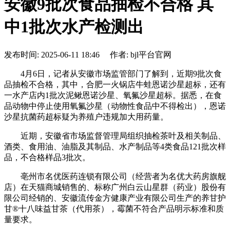
安徽9批次食品抽检不合格 其
中1批次水产检测出
发布时间: 2025-06-11 18:46 作者: bjl平台官网
4月6日，记者从安徽市场监管部门了解到，近期9批次食
品抽检不合格，其中，合肥一火锅店牛蛙恩诺沙星超标，还有
一水产店内1批次泥鳅恩诺沙星、氧氟沙星超标。据悉，在食
品动物中停止使用氧氟沙星（动物性食品中不得检出），恩诺
沙星抗菌药超标疑为养殖户违规加大用药量。
近期，安徽省市场监督管理局组织抽检茶叶及相关制品、
酒类、食用油、油脂及其制品、水产制品等4类食品121批次样
品，不合格样品3批次。
亳州市名优医药连锁有限公司（经营者为名优大药房旗舰
店）在天猫商城销售的、标称广州白云山星群（药业）股份有
限公司经销的、安徽流传金方健康产业有限公司生产的养甘护
甘®十八味益甘茶（代用茶），霉菌不符合产品明示标准和质
量要求。