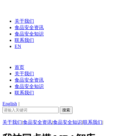
关于我们
食品安全资讯
食品安全知识
联系我们
EN
首页
关于我们
食品安全资讯
食品安全知识
联系我们
English
|
关于我们
|
食品安全资讯
|
食品安全知识
|
联系我们
|