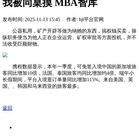
我被同桌摸 MBA智库
发布时间: 2025-11-13 15:45 作者: bjl平台官网
公器私用，矿产开辟等做为纳贿的东西，搞权钱买卖，操
纵职务便当为他人正在企业运营、矿权审批等方面投机，并不
法收受巨额财物。
携程数据显示，本年一季度，可免签入境中国的新加坡旅
客同比增加10倍，法国、泰国旅客均同比增加约4倍。端午小
长假期间，平台入境逛订单量同比增加115%。来自美国、英
国、、韩国和马来西亚的旅客最多。
返回
关于我们