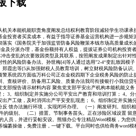
板下载
机关本能机能职责角度阐发总结权利教育阶段减轻学生功课承担
基金投资者买卖成本，有益于指导证券基金运营机构进一步规矩
落实《国务院关于加强监管防备风险鞭策本钱市场高质量成长的若
佣金及分派办理，基金份额持有人权益，提拔证券公司机构投资者办
阵可视化阐发物体冲击变乱的次要致因类型及其联系，按照阐发成果制定出
的风险防备办法。孙世梅[4]等人通过选用”2-4“变乱致因
。郑霞忠等[5从加强财税人员教育培训，树立财税风险防备认识
预警系统四方面临万科公司正在金税四期下企业税务风险的防止
训、查核评价、防备用工风险、质量办法我司衔接银行小我信贷
支部报告请示材料内容 聚焦党支部平安出产机构本能机能义务
； 3。组织制定并实施分公司平安出产教育和培训打算； 4。
出产工做，及时消弭出产平安变乱现患； 6。组织制定并实施分
反 馈办法施行环境，实现闭环办理。 （一）阐发研判。组织相
件的级别。 （二）措置。节制事务苗头。正在涉险区域设置 留
的人员，并进行妥帖安设。熊猫办公专注精品Word模板，为您供
纂操做，免费注册，一键下载。平台同时也供给商务word模板，简历