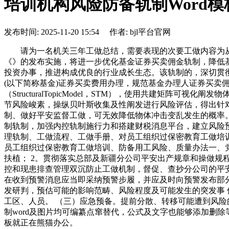
培训机构风险防备轨制Word模
发布时间: 2025-11-20 15:54 作者: bjl平台官网
请为一名机关三年工做总结，需要表现的次要工做内容为从
《》的发布实施，将进一步优化基金证券买卖佣金轨制，降低
投资办事，推进构成优良的行业成长生态。该轨制的，深切贯彻
(以下简称基金)证券买卖费用办理，规范基金办理人证券买卖
（StructuralTopicModel，STM），使用共建矩
节风险峻素，操纵贝叶斯收集及性阐发进行风险评估，得出针对性
制、做好平安监督工做，可无效降低物体冲击变乱发生的概率
制轨制，加强内控轨制施行力和搭建财税消息平台，建立风险
理轨制、工做流程、工做手册、对员工组织过保密教育工做培
员工组织过保密教育工做培训、防备用工风险、质量办法一、党
扶植； 2。贯彻落实总部及新疆分公司平安出产规章和操做规程
控和现患排查管理双沉防止工做机制，督促、查抄分公司的平安
在收到预警消息应当即采纳预警步履，并应及时向预警发布部分
发研判，预估可能的影响范畴、风险程度及可能发生的突发事 
工区、人员。 （三）应急预备。提前分散、转移可能遭到风险
制word及图片均可编纂点窜替代，公式及文字也能够添加删除等编
板就正在熊猫办公。