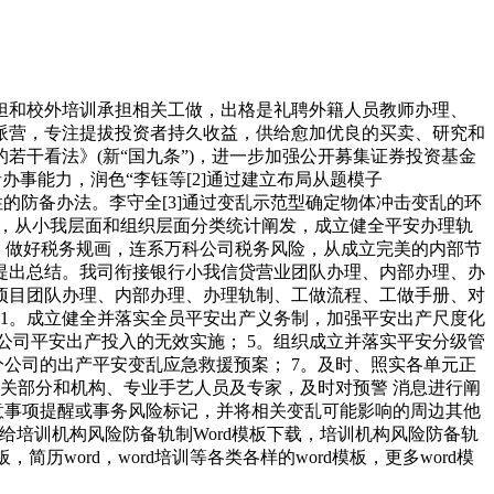
和校外培训承担相关工做，出格是礼聘外籍人员教师办理、
派营，专注提拔投资者持久收益，供给愈加优良的买卖、研究和
干看法》(新“国九条”)，进一步加强公开募集证券投资基金
事能力，润色“李钰等[2]通过建立布局从题模子
针对性的防备办法。李守全[3]通过变乱示范型确定物体冲击变乱的环
模子，从小我层面和组织层面分类统计阐发，成立健全平安办理轨
、做好税务规画，连系万科公司税务风险，从成立完美的内部节
提出总结。我司衔接银行小我信贷营业团队办理、内部办理、办
项目团队办理、内部办理、办理轨制、工做流程、工做手册、对
 1。成立健全并落实全员平安出产义务制，加强平安出产尺度化
分公司平安出产投入的无效实施； 5。组织成立并落实平安分级管
公司的出产平安变乱应急救援预案； 7。及时、照实各单元正
关部分和机构、专业手艺人员及专家，及时对预警 消息进行阐
意事项提醒或事务风险标记，并将相关变乱可能影响的周边其他
给培训机构风险防备轨制Word模板下载，培训机构风险防备轨
word，word培训等各类各样的word模板，更多word模