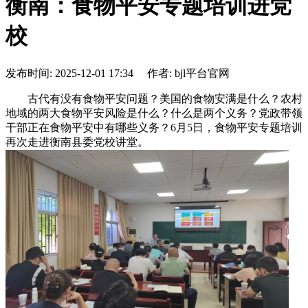
衡南：食物平安专题培训进党
校
发布时间: 2025-12-01 17:34 作者: bjl平台官网
古代有没有食物平安问题？美国的食物安满是什么？农村
地域的两大食物平安风险是什么？什么是两个义务？党政带领
干部正在食物平安中有哪些义务？6月5日，食物平安专题培训
再次走进衡南县委党校讲堂。