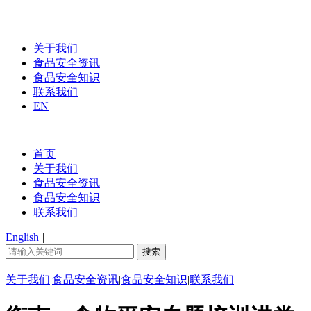
关于我们
食品安全资讯
食品安全知识
联系我们
EN
首页
关于我们
食品安全资讯
食品安全知识
联系我们
English
|
关于我们
|
食品安全资讯
|
食品安全知识
|
联系我们
|