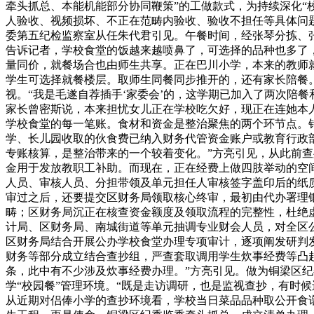
牵头抓总、本能机能部分协同鞭策”的工做款式，为持续深化“
人验收、视频损坏、不正在范畴内验收、验收不担任等具体问题
委第五纪检监察室从任朱代君引见。午餐时间，经张琴分拣、
告诉记者，学校食堂的饭越来越喷鼻了，可选择的品种也多了，
量同价，就餐场合也由师生共享。正在巴川小学，本来的教师
学生可选择就餐楼层。取师生同餐同步推开的，还有家长陪餐
视。“我是毛遂自荐插手‘家委会’的，这学期已加入了两次陪
家长曾密斯说，本来担忧女儿正在学校吃欠好，现正在连她本
学校食堂的每一笔账。食材和资金是整治聚焦的两个环节点。
学、长儿园收取的伙食费已纳入财务代管资金账户或教育行政
专账核算，是整治带来的一个较着变化。”方亮引见，从此前
金用于发放教职工补助。而现在，正在经费上做四肢举动的空
人员、审核人员、分担带领及单元担任人审核签字盖印后的纸
审过之后，还要提交区财务局领取核心终审，最初由代办署理
畴；区财务局沉正在核查资金额度及领取流程的完整性，杜绝
计局、区财务局、南城街道等单元抽调专业财会人员，对全区
区财务局结合开展公办学校食堂办理专项审计，逐项阐发研判发
财务等部分成立结合查抄组，严查套取调用学生炊事经费等凸起
条，此中有不少涉及炊事经费办理。”方亮引见。做为铜梁区
学“校园餐”管理环境。“既是走访调研，也是监视查抄，有时候
从近期对侣俸小学的查抄环境看，学校当日菜品品种取公开食