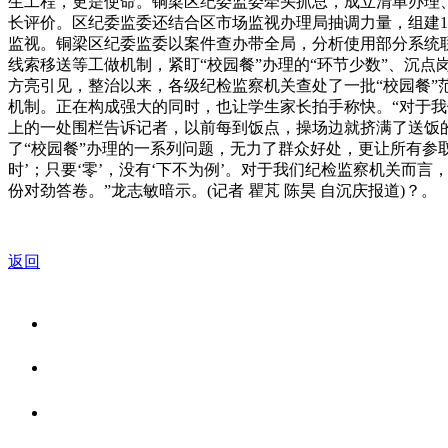
生工程，更是使命。铜梁区纪委监委牵头抓总，成立清单办理
长评价。区纪委监委还结合区市场监视办理局抽调力量，组建1
监视。铜梁区纪委监委以案件查办带全局，分析使用部分系统
线索移送等工做机制，紧盯“校园餐”办理的“环节少数”、沉点
方亮引见，整治以来，各级纪检监察机关查处了一批“校园餐”范
机制。正在构成强大的同时，也让学生家长拍手称快。“对于
上的一处围栏告诉记者，以前每到饭点，操场边就挤满了送饭
了“校园餐”办理的一系列问题，无力了群众好处，更让所有参取
时’；只要‘零’，没有‘下不为例’。对于我们纪检监察机关
份对劲答卷。”龙志敏暗示。(记者 瞿芃 陈昊 自沉庆报道)？。
返回
关于我们
食品安全资讯
食品安全知识