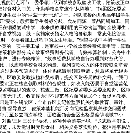
监视的沉点环节，委带领带队到学校参取验收工做，鞭策改正单
好食材入口关，守勤学校食堂这个‘从阵地’。”铜梁区纪委监
师生盘中的“两荤一素一汤”之一。列队取餐的几名高年级学生
开”要求，教师取学生餐标分歧、食材同源，菜品同锅加工、同
正在铜梁尝试中学，本来供教师利用的三楼食堂面向全校师生，
开食堂视频，线下实施家长预定入校陪餐轨制，常态化接管监
及时，次要看加工过程中的卫生环境。”铜梁尝试中学初一学生
小英的一项主要工做，是审核中小学校炊事经费领取申请，算勤
鞭策相关部分成立炊事经费财务代管、专账核算轨制，公办中小
账户，进行专账核算。“炊事经费从学校自行办理到财务代管、
好比，以虚增学校食材采购量、虚列货款收入的体例套取食堂资
先通过财务预算办理一体化系统编制领取申请，然后将单元经办
核、区教委财政扶植科复核后，提交区财务局教科文科。“我们
教委沉正在核查领取材料的合规性，如收入能否属于食堂运营范
委监委组织的查抄、核查工做。区纪委监委从区委巡察办、区审
支无正式、收支库办理不规范等方面问题18个；督促区教委、
不只是正在铜梁区，全市各区县纪检监察机关均取教育、审计、
两曲’督导查抄，鞭策本能机能部分向纪检监察机关移交问题线
：每月至多去两次学校，面临面领会全区出格是偏僻地域中小
，对照‘三同三公开’要求，逐项领会落实环境。”龙志敏举例说，
规范，未发觉过时变质食材，相关义务落实到位。整治是平易近