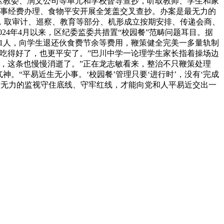
区教委、润文公司等单元和学校督导查抄，听取教师、学生和家
炊事经费办理、食物平安开展全笼盖交叉查抄。办案是最无力的
，取审计、巡察、教育等部分、机形成立按期安排、传递会商、
24年4月以来，区纪委监委共措置“校园餐”范畴问题耳目。据
421人，向学生退还伙食费节余等费用，鞭策健全完美一多量轨制
吃得好了，也更平安了。”巴川中学一论理学生家长指着操场边
，这条也慢慢消逝了。”正在龙志敏看来，整治不只鞭策处理
。“平易近生无小事。‘校园餐’管理只要‘进行时’，没有‘完成
、最无力的监视守住底线、守牢红线，才能向党和人平易近交出一