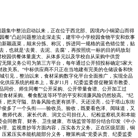
问题集中整治启动以来，正在位于西北部、因境内小铜梁山而得
园餐”凸起问题整治走深走实，建牢中小学校园食物平安和炊事
采购的新颖蔬菜，颠末分拣、称沉，拆进同一规格的蓝色错位筐，贴
去，也就是‘去黄、去泥、去腐’，再按照统一标的目的码放划
对校园供餐体量庞大、从体多元以及学校自从采购中供货
贸无限义务公司为第三方平台，每年通过公开招投标确定5家大
财政关系。“中标供应商不只正在当地建有完美的仓储设备和快
周城引见，整治以来，食材采购数字化平台全面推广，实现全品
深化供应系统的根本上，客岁11月，纪委监委督促鞭策市教委、
品同价、师生同餐”“公开采购、公开带量食谱、公开加工过
，但食材采购、餐食配送等环节的平安和清廉风险仍然较高。”纪
晰，把关守隘、防备风险也更有抓手。天还没亮，位于塔山东街
学俊多了一个头衔——验收员。验收，既要看色泽、闻味道，又
、教师代表、家长代表、润文公司担任人、纪检监察机关和本能
委会同教育、财务、卫生健康、市场监管等部分结合印发《中小
办理、监视查抄等方面内容，压实各方义务。正在区级层面，铜
，压紧压实本能机能部分义务，鞭策构成“党委从责、纪委监委