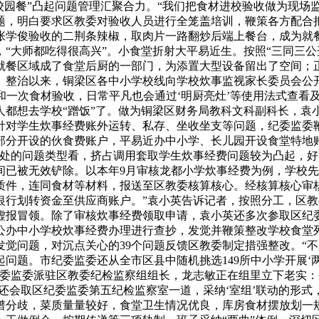
校园餐”凸起问题管理汇聚合力。“我们把食材进校验收做为现场
，明白要求区教委对验收人员进行全笼盖培训，鞭策各方配合把
张学俊验收的二荆条辣椒，取肉片一路翻炒后端上餐台，成为就餐
“大师都吃得很高兴”。小食堂折射大平易近生。按照“三同三公
就餐区域成了食堂后厨的一部门，为添置大型设备留出了空间；
。整治以来，铜梁区各中小学校线向学校炊事监视家长委员会公
餐和一次食材验收，日常平凡也会通过‘明厨亮灶’等使用法式查看
人都想去学校“蹭饭”了。做为铜梁区财务局教科文科副科长，袁
针对学生炊事经费账外运转、私存、坐收坐支等问题，纪委监委
部分开设的伙食费账户，平易近办中小学、长儿园开设食堂特地
查处的问题类型看，挤占调用套取学生炊事经费问题较为凸起，
间已被无效铲除。以本年9月审核龙都小学炊事经费为例，学校
质件，连同食材等材料，报送至区教委核算核心。经核算核心审
银行划转资金至供应商账户。”袁小英告诉记者，按照分工，区
虚报冒领。除了审核炊事经费领取申请，袁小英还多次参取区纪
公办中小学校炊事经费办理进行查抄，发觉并鞭策整改学校食堂列
觉问题，对沉点关心的39个问题反馈区教委制定措强整改。“
问题。市纪委监委还从全市区县中随机挑选149所中小学开展‘
纪委监委派驻区教委纪检监察组组长，龙志敏正在组里立下老实
还会取区纪委监委第五纪检监察室一道，采纳‘室组’联动的形式
谱分歧，菜质量量较好，食堂卫生情况优良，库房食材摆放划一