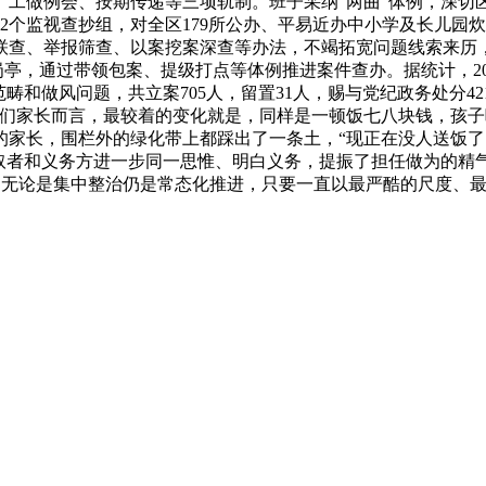
、工做例会、按期传递等三项轨制。班子采纳“两曲”体例，深切
2个监视查抄组，对全区179所公办、平易近办中小学及长儿园
联查、举报筛查、以案挖案深查等办法，不竭拓宽问题线索来历
岗亭，通过带领包案、提级打点等体例推进案件查办。据统计，20
畴和做风问题，共立案705人，留置31人，赐与党纪政务处分
我们家长而言，最较着的变化就是，同样是一顿饭七八块钱，孩子
的家长，围栏外的绿化带上都踩出了一条土，“现正在没人送饭了
者和义务方进一步同一思惟、明白义务，提振了担任做为的精气神
而言，无论是集中整治仍是常态化推进，只要一直以最严酷的尺度