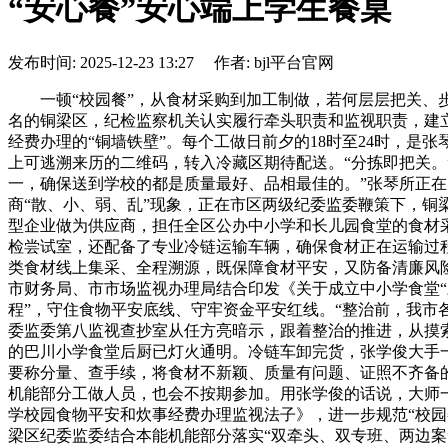
“安心餐”安心端上学生餐桌
发布时间: 2025-12-23 13:27 作者: bjl平台官网
一顿“校园餐”，从食材采购到加工制做，若何层层把关、步
名的铜梁区，纪检监察机关认实履行牵头职责和监视职责，建
经费办理的“铜墙铁壁”。每个工做日前夕的18时至24时，是
上可逃溯来历的二维码，转入冷藏区期待配送。“分拣即把关。
一，确保送到学校的都是质量最好、品相最佳的。”张琴所正在
商“散、小、弱、乱”现象，正在市区两级纪委监委鞭策下，铜
型企业做为供应商，担任全区公办中小学和长儿园食堂的食材
检尝试室，还配备了专业冷链运输车辆，确保食材正在运输过
类食材线上集采、全程溯源，既保障食材平安，又防备清廉风险
市财务局、市市场监视办理局结合印发《关于成立中小学食堂“
程”，守住食物平安底线、守牢资金平安红线。“整治前，我市
委监委第八监视查抄室从任方亮暗示，跟着整治的推进，从摸
的巴川小学食堂后厨已灯火通明。冷链车卸完货，张学俊大手
要称分量、查手续，将食材不新颖、质量有问题、证照不齐备
机能部分工做人员，也会不按期参加。用张学俊的话说，大师
学校园食物平安和炊事经费办理监视法子》，进一步规范“校
梁区纪委监委结合本能机能部分落实“双牵头、双专班、两边案