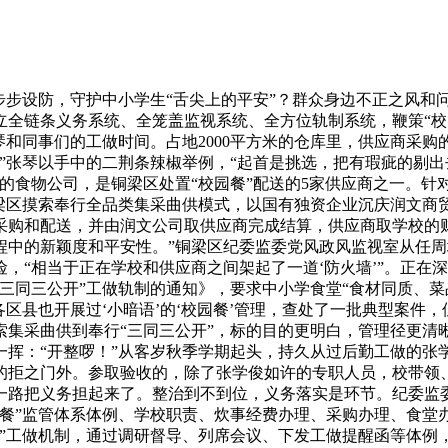
步设防，守护中小学生“舌尖上的平安”？群众身边不正之风和
立全链条义务系统、全笼盖监视系统、全方位轨制系统，鞭策“校
张琴和同事们的工做时间。占地2000平方米的仓库里，供应商
”张琴以手中的二荆条辣椒举例，“起首是挑选，把有瑕疵的剔出
的食物公司，是铜梁区处置“校园餐”配送的5家供应商之一。针
梁区摸索奉行全品类集采曲供模式，以国有独资企业沉庆润文商
采购和配送，并由润文公司取供应商完成结算，供应商取学校的
程中的新颖度和平安性。”铜梁区纪委监委党风政风监视室从任
，“相当于正在学校和供应商之间架起了一道‘防火墙’”。正在
三同三公开”工做轨制的通知》，要求中小学食堂“食材同质、菜
各区县也开展过‘小暗语’的‘校园餐’管理，查处了一批典型案件
索集采曲供到奉行“三同三公开”，标的目的更明白，管理径更清
一挥：“开整啰！”从客岁秋季学期起头，持久从过后勤工做的张
的拒之门外。参取验收的，除了张学俊如许的专职人员，校带领
一路把义务担起来了。整治到不到位，义务落实是环节。纪委监
园餐”监管体系体例、学校职责、炊事经费办理、采购办理、食堂
”工做机制，通过调研督导、列席会议、下发工做提醒函等体例