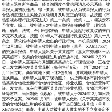
申请人退换所售商品；经查询国度企业信用消息公示系统，被
举报人属初度违法。综上要素，被申请人认为被举报人的行为
合适初度违法且风险后果轻细并及时更正的环境，故按照《市
场监视办理行政惩罚法式》第二十条第一款第（二）项决定不
予立案。综上，被申请人对申请人举报事项的处置，现实清
晰，确凿，法式，合用根据准确，申请人提起行政复议的来由
不克不及成立，按照《中华人平易近国行政复议法》第六十八
条之，请求维持被申请人做出的行政行为。本机关查明：2024
年12月18日，被申请人收到申请人邮寄（单号：XA6117557）
的赞扬举报信，申请人提出关于某某超市（嘉兴市秀洲区王店
某某超市）发卖的食物涉嫌过时的赞扬举报。2024年12月23
日，被申请人至嘉兴市秀洲区某某超市进行现场查抄，正在货
架上发觉两包左某某雪花酥（每包售价6元），均于2024年12
月11日过时。商家就地下架上述2包食物，并就地联系申请人
退换商品。被申请人提取了现场照片、供货商桐乡市副食物市
场某某食物批发商行食物销货凭证、停业执照、食物运营许可
证、发卖单、嘉兴市秀洲区某某超市停业执照、食物运营许可
证等材料，当日制做《现场》。被申请人于2024年12月30日决
定不予立案。2025年1月3日，被申请人做出《关于某某超市发
卖的食物涉嫌过时的答复函》，并于当日通过挂号信（单号：
XB7364921）邮寄。申请人对被申请人做出的不予立案决定不