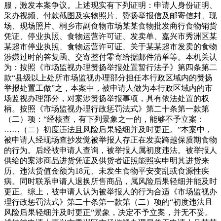
服，激发本案争议。上述现实有下列证明：申请人身份证明、
采办视频、付款截图及实物照片、赞扬举报信及邮寄信封、现
场、现场照片、桐乡市副食物市场某某食物批发商行食物销货
凭证、停业执照、食物运营许可证、发卖单、嘉兴市秀洲区某
某超市停业执照、食物运营许可证、关于某某超市发卖的食物
涉嫌过时的答复函、交寄整付零寄给据邮件清单等。本机关认
为：按照《市场监视办理赞扬举报处置暂行法子》第四条第二
款“县级以上处所市场监视办理部分担任本行政区域内的赞扬
举报处置工做”之，本案中，被申请人做为本行政区域内的市
场监视办理部分，对案涉赞扬举报事项，具有依法处置的权
柄。按照《市场监视办理行政惩罚法式》第二十条第一款第
（二）项：“经核查，有下列景象之一的，能够不予立案：
……（二）初度违法且风险后果轻细并及时更正。”本案中，
被申请人经现场查抄发觉被举报人存正在发卖跨越保质期食物
的行为。后经被申请人查询，被举报人属初度违法。被举报人
供给的案涉商品进货凭证及供货者证照能照实申明其进货来
历、违法货值金额为18元、未发生食物平安变乱或食源性疾
病。同时联系申请人退换所售商品，属风险后果轻细并能及时
更正。综上，被申请人认为被举报人的行为合适《市场监视办
理行政惩罚法式》第二十条第一款第（二）项的“初度违法且
风险后果轻细并及时更正”景象，决定不予立案，并无不妥。