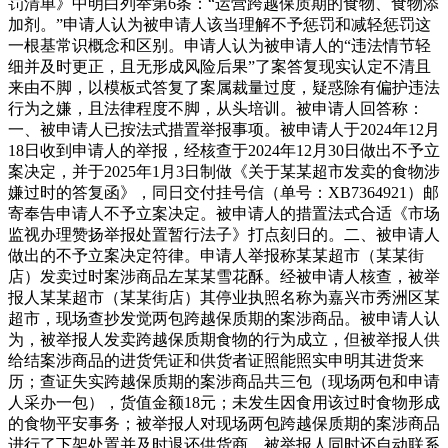
罚清单》中明白列举第6条：“运营跨越保质期的食物、食物添
加剂。”申请人认为被申请人该当理解不予惩罚和减轻惩罚这
一根基常识概念和区别。申请人认为被申请人的“违法情节轻
细并及时更正，且无形成风险后果”了案答复现实认定不清且
来由不脚，以模板式答复了案属裁量过度，疑惑除有偏护违法
行为之嫌，且法律程度不脚，从头培训。被申请人回答称：
一、被申请人已按法式措置举报事项。被申请人于2024年12月
18日收到申请人的举报，经核查于2024年12月30日做出不予立
案决定，并于2025年1月3日制做《关于某某超市发卖的食物涉
嫌过时的答复函》，同日交付挂号信（单号：XB7364921）邮
寄奉告申请人不予立案决定。被申请人的措置法式合适《市场
监视办理赞扬举报处置暂行法子》打点刻日的。二、被申请人
做出的不予立案决定符律。申请人举报称某某超市（某某街
店）发卖过时案涉商品左某某雪花酥。经被申请人核查，被举
报人某某超市（某某街店）其停业执照名称为嘉兴市秀洲区某
超市，现场查抄发觉两包跨越保质期的案涉商品。被申请人认
为，被举报人发卖跨越保质期食物的行为成立，但被举报人供
给结案涉商品的进货凭证和供货者证照能照实申明其进货来
历；查证失实跨越保质期的案涉商品共三包（现场两包和申请
人采办一包），货值金额18元；未发生因食用该过时食物形成
的食物平安事务；被举报人对现场两包跨越保质期的案涉商品
进行了下架处置并及时退还供货商，被举报人同时还自动联系