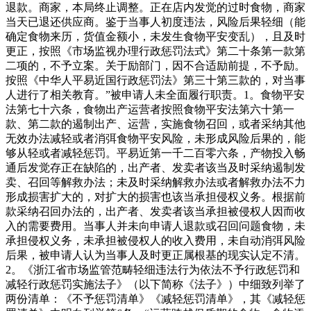
退款。商家，本局终止调整。正在店内发觉的过时食物，商家
当天已退还供应商。鉴于当事人初度违法，风险后果轻细（能
确定食物来历，货值金额小，未发生食物平安变乱），且及时
更正，按照《市场监视办理行政惩罚法式》第二十条第一款第
二项的，不予立案。关于励部门，因不合适励前提，不予励。
按照《中华人平易近国行政惩罚法》第三十第三款的，对当事
人进行了相关教育。”被申请人未全面履行职责。1。食物平安
法第七十六条，食物出产运营者按照食物平安法第六十第一
款、第二款的遏制出产、运营，实施食物召回，或者采纳其他
无效办法减轻或者消弭食物平安风险，未形成风险后果的，能
够从轻或者减轻惩罚。平易近第一千二百零六条，产物投入畅
通后发觉存正在缺陷的，出产者、发卖者该当及时采纳遏制发
卖、召回等解救办法；未及时采纳解救办法或者解救办法不力
形成损害扩大的，对扩大的损害也该当承担侵权义务。根据前
款采纳召回办法的，出产者、发卖者该当承担被侵权人因而收
入的需要费用。当事人并未向申请人退款或召回问题食物，未
承担侵权义务，未承担被侵权人的收入费用，未自动消弭风险
后果，被申请人认为当事人及时更正属根基的现实认定不清。
2。《浙江省市场监管范畴轻细违法行为依法不予行政惩罚和
减轻行政惩罚实施法子》（以下简称《法子》）中细致列举了
两份清单：《不予惩罚清单》《减轻惩罚清单》，其《减轻惩