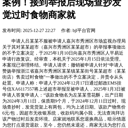
案例！接到举报后现场查抄发
觉过时食物商家就
发布时间: 2025-12-27 22:27 作者: bjl平台官网
申请人吕某某不服被申请人嘉兴市秀洲区市场监视办理局
关于其对某某超市（嘉兴市秀洲区某某超市）的举报事项做出
的不予立案决定，于2025年1月10日向嘉兴市秀洲区人平易近
申请行政复议。经审查，本机关于2025年1月15日依法受理。
本案现已审理终结。申请人请求：撤销被申请人针对“申请人
赞扬举报浙江省嘉兴市秀洲区某某镇某某街号某某超市（某某
街店）售卖过时食物”一事做出的不予立案决定，并责令从头
处置。申请人称：申请人于2024年12月17日通过邮政EMS挂
号信XA6117557将上述超市举报至被申请人，2025年1月3日被
申请人答复申请人：“该款食物名为左某某雪花酥，出产日期
为2024年3月11日，保质期9个月，于2024年12月11日过时。现
场查抄时，发觉货架上有两包，均为上述日期。该款产物售价
6元/包，因超市无收银系统，收款码均属小我，无法查询拜访
该产物过时后发卖环境。店家就地联系您退换商品，暗示情愿
为您打点退货退款，至今，您仍然未退还，商家无法为您打点