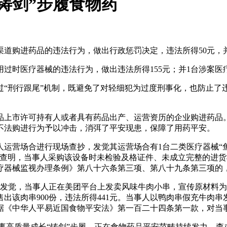
“铸剑”步履食物药
道购进药品的违法行为，做出行政惩罚决定，违法所得50元，并处以
过时医疗器械的违法行为，做出违法所得155元；并1台涉案医疗
刑行跟尾”机制，既避免了对轻细犯为过度刑事化，也防止了
。
上市许可持有人或者具有药品出产、运营资历的企业购进药品。
不法购进行为予以冲击，消弭了平安现患，保障了用药平安。
人运营场合进行现场查抄，发觉其运营场合有1台二类医疗器械“
刻日。后续查明，当事人采购该设备时未检验及格证件、未成立完整
疗器械监视办理条例》第八十六条第三项、第八十九条第三项的
查发觉，当事人正在美团平台上发卖风味牛肉小串，宣传原材料
出该肉串900份，违法所得441元。当事人以鸭肉串假充牛肉
据《中华人平易近国食物平安法》第一百二十四条第一款，对当
高质量成长“铸剑”步履，正在食物药品平安范畴持续发力，查