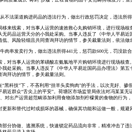
不法渠道购进药品的违法行为，做出行政惩罚决定，违法所得116元
障局移来线索，对当事人运营的速效救心丸购销环境，进行现场
从无药品运营天分的小我处采购。当事人违反了《中华人平易近
值低、风险轻细且共同查询拜访的情节，参关裁量法则，依法做
肉串发卖行为，做出违法所得441元，惩罚款600元，罚没款合计
线索，对当事人运营的苯磺酸左氨氯地平片购销环境进行现场核查
小我处采购。当事人违反了《中华人平易近国药品办理法》第五
查询拜访的情节，参关裁量法则。
黑科技”下，不吝利用“挂羊头卖狗肉”的手法，以次充好、掺
近群众“舌尖上的平安”。荷塘区市场监管局依法对冯某某无证出
3、对出产运营超范畴添加利用食物添加剂柠檬黄的食物的行为，惩
更新和替代过时或损坏的器械，确保其功能和运做一般，规避风
部分协做、逃溯系统，快速锁定药品流向非常，精准冲击了违法
及格药品流入市场。