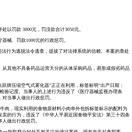
罚款 3000元，罚没款合计3050元。
器械、罚款1000元的行政惩罚。
违法行为逃脱法令逃查，提拔了对法律系统的信赖。本案的查处
从其他不具备药品运营天分的从体采购药品，易形成假劣药品
鱼跃牌压缩空气式雾化器”正正在利用，标签标明“出产日期：
的进货检验记度。当事人的上述行为违反了《医疗器械监视办理条
，对当事人做出行政惩罚。
为牛肉，现实利用的食物原材料小肉串外包拆标签标示的配料为
串发卖的行为，违反了《中华人平易近国食物平安法》第三十四条
事人做出行政惩罚。
办一批取群众好处互相关注的违法案件。现发布五起典型案