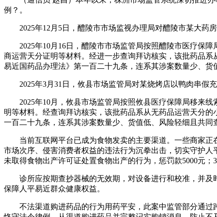
例？。
2025年12月5日，醴陵市市场监视办理局对醴陵市某大药房从
2025年10月16日，醴陵市市场监管局按照醴陵市医疗保
商运营天分证明等材料。经进一步查询拜访核实，该批药品系
易近国药品办理法》第一百二十九条，连系其涉案数量少、货
2025年3月31日，攸县市场监管局对某烧烤店以鸭肉串假充牛
2025年10月，攸县市场监管局按照攸县医疗保障局移来
明等材料。经查询拜访核实，该批药品系从无药品运营天分的
一百二十九条，连系其涉案数量少、货值低、风险轻细且共同
当前互联网平台已成为食物发卖的主要渠道。一些商家正在“
市场次序、侵害消费者权益的违法行为沉拳出击，切实守护人平易
未取得食物出产许可证处置食物出产的行为，惩罚款5000元；
诊所应按期查抄器械的无效期，对设备进行和校准，并及时
保障人平易近群众健康权益。
不法渠道购进药品的行为用药平安，此案中监管部分通过跨
恪守法令律例，从渠道购进药品并完整记实购销消息，防止不