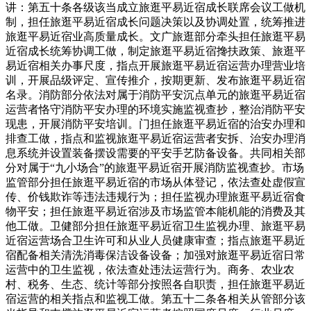
讲：第五十条各级该当成立旅逛平易近宿成长联席会议工做机
制，担任旅逛平易近宿成长问题决策以及协调处置，统筹推进
旅逛平易近宿业高质量成长。文广旅逛部分牵头担任旅逛平易
近宿成长统筹协调工做，制定旅逛平易近宿搀扶政策、旅逛平
易近宿相关办事尺度，指点开展旅逛平易近宿运营办理营业培
训，开展品级评定、宣传推介，按期更新、发布旅逛平易近宿
名录。消防部分依法对属于消防平安沉点单元的旅逛平易近宿
运营者恪守消防平安办理的环境实施监视查抄，整治消防平安
现患，开展消防平安培训。门担任旅逛平易近宿的治安办理和
排查工做，指点和监视旅逛平易近宿运营者安拆、治安办理消
息系统并设置装备摆设需要的平安手艺防备设备。共同相关部
分对属于“九小场合”的旅逛平易近宿开展消防监视查抄。市场
监管部分担任旅逛平易近宿的市场从体登记，依法查处虚假宣
传、价钱欺诈等违法违规行为；担任监视办理旅逛平易近宿食
物平安；担任旅逛平易近宿涉及市场监管本能机能的消费及其
他工做。卫健部分担任旅逛平易近宿卫生监视办理、旅逛平易
近宿运营场合卫生许可和从业人员健康审查；指点旅逛平易近
宿配备相关清洗消毒保洁设备设备；加强对旅逛平易近宿日常
运营中的卫生监视，依法查处违法运营行为。商务、农业农
村、税务、生态、统计等部分按照各自职责，担任旅逛平易近
宿运营的相关指点和监视工做。第五十二条各相关从管部分该