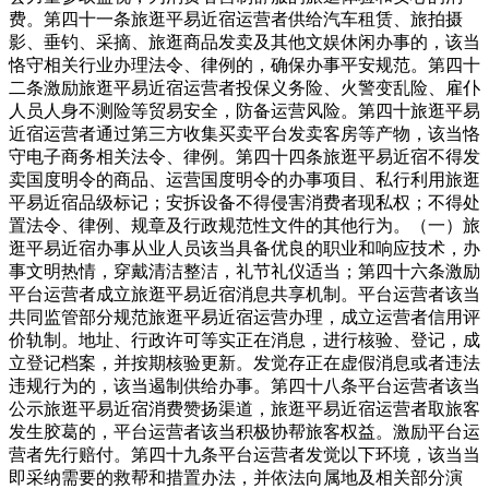
费。第四十一条旅逛平易近宿运营者供给汽车租赁、旅拍摄
影、垂钓、采摘、旅逛商品发卖及其他文娱休闲办事的，该当
恪守相关行业办理法令、律例的，确保办事平安规范。第四十
二条激励旅逛平易近宿运营者投保义务险、火警变乱险、雇仆
人员人身不测险等贸易安全，防备运营风险。第四十旅逛平易
近宿运营者通过第三方收集买卖平台发卖客房等产物，该当恪
守电子商务相关法令、律例。第四十四条旅逛平易近宿不得发
卖国度明令的商品、运营国度明令的办事项目、私行利用旅逛
平易近宿品级标记；安拆设备不得侵害消费者现私权；不得处
置法令、律例、规章及行政规范性文件的其他行为。（一）旅
逛平易近宿办事从业人员该当具备优良的职业和响应技术，办
事文明热情，穿戴清洁整洁，礼节礼仪适当；第四十六条激励
平台运营者成立旅逛平易近宿消息共享机制。平台运营者该当
共同监管部分规范旅逛平易近宿运营办理，成立运营者信用评
价轨制。地址、行政许可等实正在消息，进行核验、登记，成
立登记档案，并按期核验更新。发觉存正在虚假消息或者违法
违规行为的，该当遏制供给办事。第四十八条平台运营者该当
公示旅逛平易近宿消费赞扬渠道，旅逛平易近宿运营者取旅客
发生胶葛的，平台运营者该当积极协帮旅客权益。激励平台运
营者先行赔付。第四十九条平台运营者发觉以下环境，该当当
即采纳需要的救帮和措置办法，并依法向属地及相关部分演