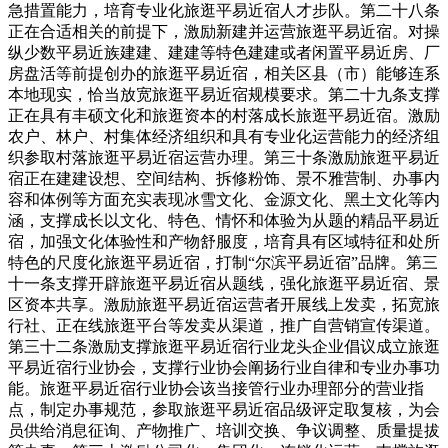
急措置能力，培育专业化旅逛平易近宿人才步队。第二十八条
正在合适相关的前提下，激励新建并运营旅逛平易近宿。对操
纵少数平易近族建建、建建等特色建建或者闲置平易近房、厂
房盘活等前提创办的旅逛平易近宿，相关区县（市）能够连系
本地现实，恰当放宽旅逛平易近宿规模要求。第二十九条支撑
正在具有丰硕文化和旅逛资本的村落成长旅逛平易近宿。激励
农户、林户、村集体经济组织和具有专业化运营能力的经济组
织参取村落旅逛平易近宿运营办理。第三十条激励旅逛平易近
宿正在建建设想、空间结构、拆修粉饰、景不雅营制、办事内
容和体例等方面充实表现冰雪文化、金源文化、黑土文化等内
涵，支撑成长以文化、特色、情怀和体验为从题的精品平易近
宿，加强文化体验性和产物舒服度，培育具有区域特征和处所
特色的尺度化旅逛平易近宿，打制“尔滨平易近宿”品牌。第三
十一条支撑开辟旅逛平易近宿从题线，强化旅逛平易近宿、景
区资本共享。激励旅逛平易近宿运营者开展线上发卖，拓宽旅
行社、正在线旅逛平台等发卖从渠道，推广自营销宣传渠道。
第三十二条激励支撑旅逛平易近宿行业龙头企业倡议成立旅逛
平易近宿行业协会，支撑行业协会阐扬行业自律和专业办事功
能。旅逛平易近宿行业协会该当接管行业办理部分的营业指
点，制定办事规范，参取旅逛平易近宿品级评定取复核，为会
员供给消息征询、产物推广、培训交换、争议调整、质量提拔