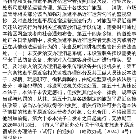
当指导和支撑旅逛平易近宿运营者按照国度尺度、行业尺度、
处所尺度规范运营办理。第五十各级文广旅逛、、消防、市场
监管等相关部分该当加强对旅逛平易近宿运营勾当的监视查
抄，及时查处旅逛平易近宿运营违法行为，对旅逛平易近宿严
沉违法运营行为等相关监视查抄消息予以传递，需要时可通过
本辖区网坐或者向社会通知布告。第五十四条乡镇、街道处事
处正在日常放哨中，发觉旅逛平易近宿运营者无照运营或者存
正在其他违法运营行为的，该当及时演讲相关监管部分依法查
处。（一）未安拆治安办理消息系统，未设置装备摆设需要的
平安手艺防备设备，未按对入住旅客身份证件进行核实、登
记、及时录入治安办理消息采集传输设备并传报机关的；第五
十六条旅逛平易近宿相关监视办理部分及其工做人员违反本法
子，权柄、玩忽职守、徇私舞弊的，由纪检监察机关依法赐与
处分；涉嫌犯罪的，移送司法机关依法处置。第五十七条违反
本法子，本法子未设定惩罚，但按照其他法令、律例、规章该
当赐与惩罚的，从其。第五十九条各级制定的旅逛平易近宿搀
扶政策，该当以依法取得停业执照、相关行政许可并合适本法
子前提的旅逛平易近宿运营者为对象，公允合用，不得设置其
他附加前提。第六十条本法子自发布之日起施行，无效期至
2026年8月18日。《市人平易近办公厅关于印发市旅逛平易近
宿成长办理法子（试行）的通知》（哈政办规〔2024〕4号）
同时废止。