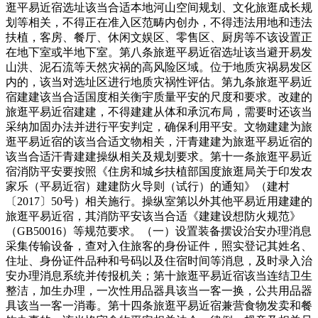
逛平易近宿选址该当合适本地河山空间规划、文化旅逛成长规
划等相关，不得正在准入区范畴内创办，不得违法用地和违法
扶植，客房、餐厅、休闲文娱区、零售区、厨房等不该设置正
在地下室或半地下室。第八条旅逛平易近宿选址该当避开易发
山洪、泥石流等天然灾祸的高风险区域。位于地质灾祸易发区
内的，该当对选址区进行地质灾祸性评估。第九条旅逛平易近
宿建建该当合适国度相关衡宇质量平安的尺度和要求。改建的
旅逛平易近宿建建，不得建建从体和承沉布局，需要时还该当
采纳加固办法并进行平安判定，确保利用平安。文物建建为旅
逛平易近宿的该当合适文物相关，汗青建建为旅逛平易近宿的
该当合适汗青建建操纵相关及规划要求。第十一条旅逛平易近
宿消防平安要按照《住房和城乡扶植部国度旅逛局关于印发农
家乐（平易近宿）建建防火导则（试行）的通知》（建村
〔2017〕50号）相关施行。操纵室第以外其他平易近用建建的
旅逛平易近宿，其消防平安该当合适《建建设想防火规范》
（GB50016）等规范要求。（一）设置装备摆设治安办理消息
采集传输设备，查对入住旅客的身份证件，照实登记其姓名、
住址、身份证件品种和号码以及住宿时间等消息，及时录入治
安办理消息系统并传报机关；第十旅逛平易近宿该当连结卫生
整洁，加生办理，一次性用品器具该当一客一换，公共用品器
具该当一客一消毒。第十四条旅逛平易近宿兼营食物发卖和餐