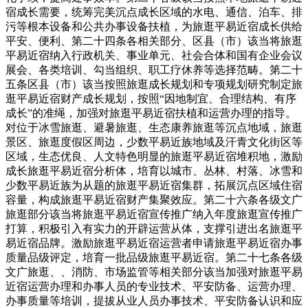
宿成长需要，统筹完美沉点成长区域的水电、通信、泊车、排
污等根本设备和公共办事设备扶植，为旅逛平易近宿成长供给
平安、便利、第二十四条各相关部分、区县（市）该当将旅逛
平易近宿纳入行政机关、事业单元、社会合体和国有企业会议
展会、各类培训、勾当组织、职工疗休养等选择范畴。第二十
五条区县（市）该当按照旅逛成长规划和专项规划研究制定旅
逛平易近宿财产成长规划，按照“因地制宜、合理结构、有序
成长”的准绳，加强对旅逛平易近宿扶植和运营办理的指导。
对位于冰雪旅逛、避暑旅逛、生态康养旅逛等沉点地域，旅逛
景区、旅逛度假区周边，少数平易近族地域及汗青文化街区等
区域，生态优良、人文特色明显的旅逛平易近宿堆积地，激励
成长旅逛平易近宿分析体，培育以城市、丛林、村落、冰雪和
少数平易近族为从题的旅逛平易近宿集群，拓展沉点区域住宿
容量，构成旅逛平易近宿财产集聚效应。第二十六条各级文广
旅逛部分该当将旅逛平易近宿宣传推广纳入年度旅逛宣传推广
打算，积极引入有实力的开辟运营从体，支撑引进出名旅逛平
易近宿品牌。激励旅逛平易近宿运营者申请旅逛平易近宿办事
质量品级评定，培育一批品级旅逛平易近宿。第二十七条各级
文广旅逛、、消防、市场监管等相关部分该当加强对旅逛平易
近宿运营办理和办事人员的专业技术、平安防备、运营办理、
办事质量等培训，提拔从业人员办事技术、平安防备认识和应