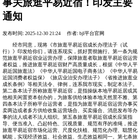
事关旅逛平易近宿！印发主要
通知
发布时间: 2025-12-30 21:24 作者: bjl平台官网
经市同意，现将《市旅逛平易近宿成长办理法子（试
行）》印发给你们，请连系现实，抓好贯彻施行。第一条为规
范旅逛平易近宿业运营办理，保障旅逛者取旅逛平易近宿运营
者权益，推进旅逛平易近宿财产高质量成长，根据《中华人平
易近国旅逛法》《中华人平易近国电子商务法》《中华人平易
近国消费者权益保》《旅店业治安办理法子》《省推进旅逛业
成长条例》等相关法令、律例，连系我市现实，制定本法子。
第二条本法子所称旅逛平易近宿，是指操纵本地平易近居或其
他相关闲置资本创办的，为旅客供给体验本地天然景不雅、第
四条本法子所称平台运营者，是指为旅逛平易近宿运营办事买
卖两边或者多方供给收集运营场合、买卖撮合、消息发布等办
事的法人或者不法人组织。第五条旅逛平易近宿成长应策指
导、便当准入、凸起特色、沉视质量、规范有序的准绳，推进
旅逛平易近宿市场化运营、尺度化扶植、规范化办理、聪慧化
赋能，实现经济效益、社会效益、生态效益相同一。第七条旅