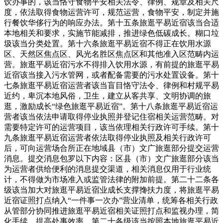
饮办事的，该当恪守食物平安相关法令、律例、规章及相关尺
度，依法取得食物运营许可，规范运营，食物平安，制定并施
行餐饮华侈行为的响应办法。第十五条旅逛平易近宿该当合适
本地相关和要求，实施节能减排，推进绿色低碳成长。糊口垃
圾该当分类处置。第十六条旅逛平易近宿不得正在饮用水源
区、天然区焦点区、风光名胜区焦点区和其他准入区范畴内运
营。旅逛平易近宿污水不得排入饮用水源，有前提的旅逛平易
近宿该当接入污水管网，或者配备需要的污水处置设备。第十
七条旅逛平易近宿运营者该当盲目恪守法令、律例和村规平易
近约，卑沉本地风俗，卫生，建立从客共享、文明协调的旅
逛，激励成长“绿色旅逛平易近宿”。第十八条旅逛平易近宿运
营者该当依法申请取得停业执照并登记住宿相关运营范畴。对
需要特定许可的运营项目，该当依理相关行政许可手续。第十
九条旅逛平易近宿运营者依法取得停业执照及相关行政许可
后，可向运营场合所正在地域县（市）文广旅逛部分提交运营
消息。提交消息包罗以下内容：区县（市）文广旅逛部分该当
为运营者供给便利的消息提交渠道，相关消息仅用于行业统
计，不得做为市场准入或监管法律的附加前提。第二十二条各
级该当加大对旅逛平易近宿业成长支撑搀扶力度，将旅逛平易
近宿证照打点纳入“一件事一次办”营业清单，统筹各相关行政
从管部分协同推进旅逛平易近宿相关证照打点和监视办理，简
化手续，提高处事效率。第二十各级该当按照本地旅逛平易近