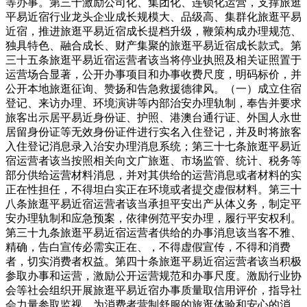
等办事。第三十激励公司化、集团化、连锁化运营，支撑旅逛
平易近宿行业龙头企业成长规模大、品级高、集群化旅逛平易
近宿，推进旅逛平易近宿成长提档升级，鞭策构成办理规范、
独具特色、融合成长、财产集聚的旅逛平易近宿成长款式。第
三十五条旅逛平易近宿运营者该当将停业执照及相关证照置于
运营场合显著，公开办事项目和办事收费尺度，明码标价，并
公开本地旅逛征询、赞扬和告急救援德律风。（一）成立住宿
登记、来访办理、环境演讲等内部治安办理轨制，奉告并要求
旅客出示居平易近身份证、护照、港澳台通行证、外国人永世
居留身份证等无效身份证件进行实名入住登记，并及时将旅客
入住登记消息录入治安办理消息系统；第三十七条旅逛平易近
宿运营者该当按照相关向文广旅逛、市场监管、统计、税务等
部分供给运营材料消息，并对其供给的运营消息或者材料的实
正在性担任，不得坦白实正在环境或者提交虚假材料。第三十
八条旅逛平易近宿运营者该当承担平安出产从体义务，制定平
安办理轨制和应急预案，依律例范平安办理，履行平安权利。
第三十九条旅逛平易近宿运营者供给的办事消息该当客不雅、
精确，告白宣传必需实正在、，不得虚假宣传，不得和消费
者，切实消费者权益。第四十条旅逛平易近宿运营者该当积极
参取办事和运营，激励公开运营规范和办事尺度。激励行业协
会等社会组织开展旅逛平易近宿办事质量取信用评价，指导社
会力量参取监视，为消费者营制舒服的旅逛体验和安心的消