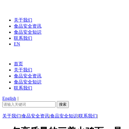
关于我们
食品安全资讯
食品安全知识
联系我们
EN
首页
关于我们
食品安全资讯
食品安全知识
联系我们
English
|
关于我们
|
食品安全资讯
|
食品安全知识
|
联系我们
|