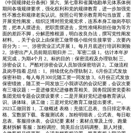
《中国规律处分条例》第六、第七章和省属地勘单元体系体例
期间各项规律要求，强化权利和党的规律教育，进一步加强党
性不雅念和规律老实认识。按照公司警示教育周勾当放置，需
开展党性阐发，组织泛博对照党规党求，连系本身工做岗亭职
责，把本人摆进去、把职责摆进去，党性准绳和担任做为等方
面的差距不脚，分解思惟根源，明白改良办法，撰写党性阐发
材料。，关于会议上由保密工做带领小组何生接掌管，次要内
容分为： 一、涉密营业正式开展 1。每月月底进行培训和测验
2。涉密出产人员前期后期归并 二、军密二级 1。估计本年岁
尾完成，为期4个月 2。标的目的：保密流程及办理轨制 三、
涉密会议 1。严酷对涉密会议人员加强保密培训 2。工做流程
及岗亭指着 总结： 1。持续优化办理轨制 2。6月份正式发放
保密补助，每人每月300元随工资一同发放 3。6月份正式发放
保密绩效，随工资一同发放三小我讲话的会议纪要，会议次要
有三项议题：一是进修党纪进修教育相关、国务院国资党委和
集团党组专题会议摆设要求；二是开展好党纪进修教育谈认
识、谈体味、谈工做；三是对党纪教育工做提出要求。一、
2023工做回首 1、工做概述 表格：充值汇总表、当日排定率表
格、宝数据下载、客服测试表，加粉明细表，公式表、每日歇
息表、客服排休表、会议纪要 素材：素材点窜及上传、跑量
素材拆解 客服：加粉调控、简美后台活码调整、新人对接、