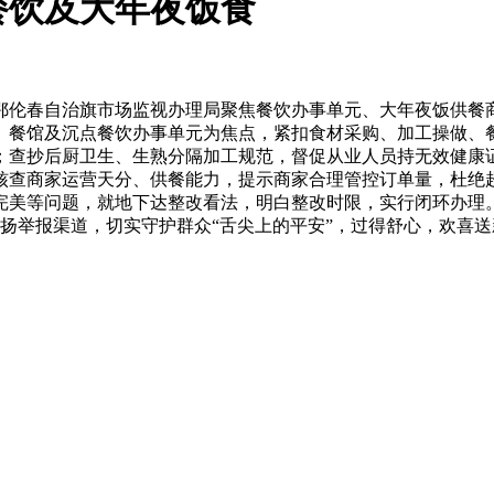
餐饮及大年夜饭食
伦春自治旗市场监视办理局聚焦餐饮办事单元、大年夜饭供餐商
、餐馆及沉点餐饮办事单元为焦点，紧扣食材采购、加工操做、
；查抄后厨卫生、生熟分隔加工规范，督促从业人员持无效健康
核查商家运营天分、供餐能力，提示商家合理管控订单量，杜绝
完美等问题，就地下达整改看法，明白整改时限，实行闭环办理
赞扬举报渠道，切实守护群众“舌尖上的平安”，过得舒心，欢喜