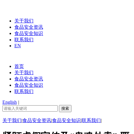
关于我们
食品安全资讯
食品安全知识
联系我们
EN
首页
关于我们
食品安全资讯
食品安全知识
联系我们
English
|
关于我们
|
食品安全资讯
|
食品安全知识
|
联系我们
|