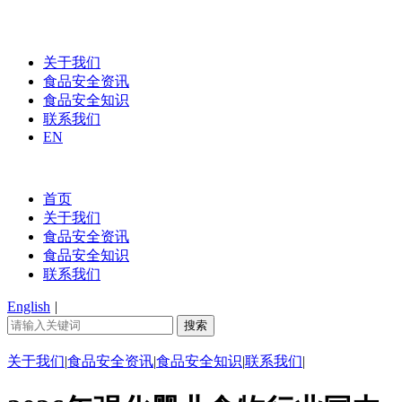
关于我们
食品安全资讯
食品安全知识
联系我们
EN
首页
关于我们
食品安全资讯
食品安全知识
联系我们
English
|
关于我们
|
食品安全资讯
|
食品安全知识
|
联系我们
|