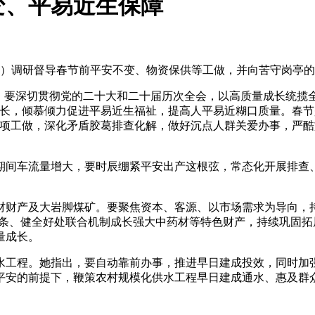
变、平易近生保障
道）调研督导春节前平安不变、物资保供等工做，并向苦守岗亭
，要深切贯彻党的二十大和二十届历次全会，以高质量成长统揽
成长，倾慕倾力促进平易近生福祉，提高人平易近糊口质量。春节
各项工做，深化矛盾胶葛排查化解，做好沉点人群关爱办事，严
间车流量增大，要时辰绷紧平安出产这根弦，常态化开展排查、
产及大岩脚煤矿。要聚焦资本、客源、以市场需求为导向，持续
链条、健全好处联合机制成长强大中药材等特色财产，持续巩固
量成长。
工程。她指出，要自动靠前办事，推进早日建成投效，同时加强
平安的前提下，鞭策农村规模化供水工程早日建成通水、惠及群