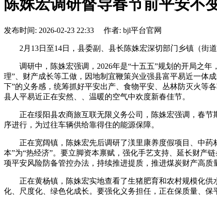
陈姝宏调研督导春节前平安不
发布时间: 2026-02-23 22:33 作者: bjl平台官网
2月13日至14日，县委副、县长陈姝宏深切部门乡镇（街
调研中，陈姝宏强调，2026年是“十五五”规划的开局之年
理”、财产成长等工做，因地制宜鞭策兴业强县富平易近一体
下”的义务感，统筹抓好平安出产、食物平安、丛林防灭火等
县人平易近正在安然、、温暖的空气中欢度新春佳节。
正在绥阳县农商旅互联无限义务公司，陈姝宏强调，春节期
序进行，为过往车辆供给靠得住的能源保障。
正在宽阔镇，陈姝宏先后调研了渼里康养度假项目、中药材财
本”为“热经济”。要立脚资本禀赋，强化手艺支持、延长财产
项平安风险防备管控办法，持续推进提质，推进煤炭财产高质
正在黄杨镇，陈姝宏实地查看了生猪肥育和农村规模化供水
化、尺度化、绿色化成长。要强化义务担任，正在保质量、保