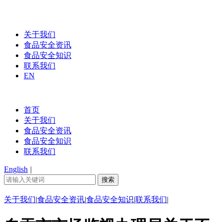
关于我们
食品安全资讯
食品安全知识
联系我们
EN
首页
关于我们
食品安全资讯
食品安全知识
联系我们
English
|
关于我们
|
食品安全资讯
|
食品安全知识
|
联系我们
|