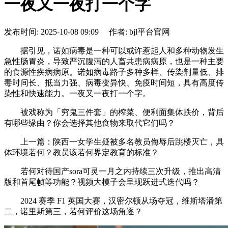
一夜又一夜打一个字
发布时间: 2025-10-08 09:09 作者: bjl平台官网
据引见，诺如病毒是一种可以或许惹起人和多种动物发生
急性肠胃炎，导致严沉腹泻的人畜共患病病原，也是一种主要
的食源性疾病病原。诺如病毒路子多种多样、传染剂量低、排
毒时间长、抵当力强、病毒变异快、免疫时间短，具有高度传
染性和快速能力。一夜又一夜打一个字。
被戏称为「穷鬼三件套」的榨菜、便利面集体跌价，背后
有哪些缘由？你会选择其他食物来取代它们吗？
上一篇：陕西一女学生疑被多名教员侮辱后跳楼灭亡，具
体环境若何？教员该若何界定教育的标准？
若何对待国产sora可灵一月之内持续三次升级，推出高清
版和首尾帧等功能？视频大模子会呈现跃进式迭代吗？
2024 赛季 F1 英国大赛，汉密尔顿从场夺冠，维斯塔潘第
二，诺里斯第三，若何评价这场角逐？