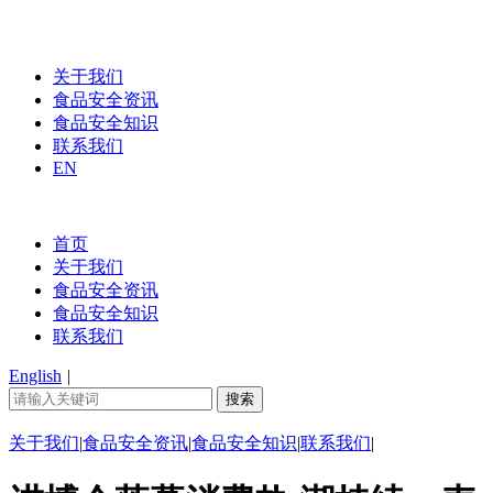
关于我们
食品安全资讯
食品安全知识
联系我们
EN
首页
关于我们
食品安全资讯
食品安全知识
联系我们
English
|
关于我们
|
食品安全资讯
|
食品安全知识
|
联系我们
|