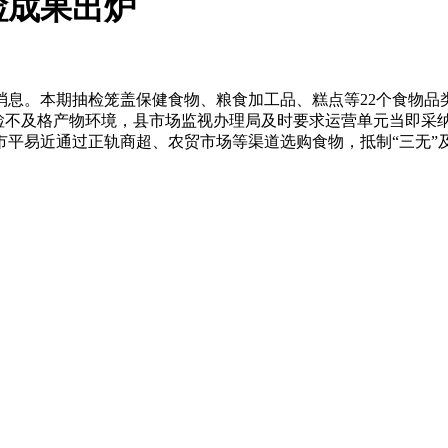
检成果出炉
。本期抽检笼盖保健食物、粮食加工品、糕点等22个食物品类共
抽检不及格产物环境，县市场监视办理局及时要求运营单元当即
易近通过正轨商超、农贸市场等渠道选购食物，抵制“三无”及过