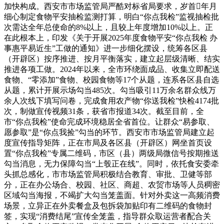
加快构成。西安市市场监管局严酷对标省局要求，岁首年月
细心制定食物平安抽检监测打算，明白“你点我检”监视抽检批
次需达全年总使命的8%以上，且较上年度增加10%以上。正
在此根本上，印发《关于开展2025年度食物平安“你点我检 办
事惠平易近生”工做的通知》进一步细化摆设，统筹各区县
（开辟区）按序推进、按月平衡落实，建立起层级清晰、结实
推进各项工做。2024年以来，全市环绕面成品、收集立即配送
食物、“零添加”食物、校园食物等17个从题，连系各区县自选
从题，累计开展示场勾当485次。勾当吸引11万余名群众线万
余人次线下填写问卷，完成食用农产物“你送我检”快检4174批
次，制做宣传视频31条，获省市报道34次。截至目前，全
市“你点我检”使命完成环境稳居全省首位。让群众“易参取、
愿参取”是“你点我捡”勾当的环节。西安市市场监管局建立起
度宣传指导矩阵，正在市局及各区县（开辟区）网坐首页设
置“你点我检”专属二维码，市区（县）两级局微信号按期推送
勾当消息，无力保障勾当“上彀正在线”。同时，依托食安委牵
头抓总感化，市市场监管局积极结合教育、审批、卫健等部
分，正在办公场合、校园、社区、商超、农贸市场等人员稠密
区域勾当海报，不竭扩大勾当笼盖面。针对外卖这一高频消费
场景，立异正在外卖餐盒及包拆袋加贴印有二维码的食物封
签，实现“消费结尾”宣传全笼盖，指导群众取运营者配合关