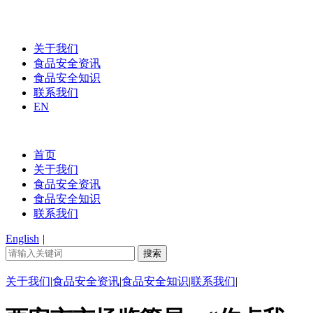
关于我们
食品安全资讯
食品安全知识
联系我们
EN
首页
关于我们
食品安全资讯
食品安全知识
联系我们
English
|
关于我们
|
食品安全资讯
|
食品安全知识
|
联系我们
|