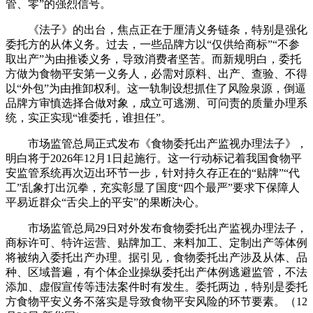
管、零”的强烈信号。
《法子》的出台，焦点正在于厘清义务链条，特别是强化
委托方的从体义务。过去，一些品牌方以“仅供给商标”“不参
取出产”为由推诿义务，导致消费者坚苦。而新规明白，委托
方做为食物平安第一义务人，必需对原料、出产、查验、不得
以“外包”为由推卸权利。这一轨制设想抓住了风险泉源，倒逼
品牌方审慎选择合做对象，成立可逃溯、可问责的质量办理系
统，实正实现“谁委托，谁担任”。
市场监管总局正式发布《食物委托出产监视办理法子》，
明白将于2026年12月1日起施行。这一行动标记着我国食物平
安监管系统再次迈出环节一步，针对持久存正在的“贴牌”“代
工”乱象打出沉拳，充实彰显了国度“四个最严”要求下保障人
平易近群众“舌尖上的平安”的果断决心。
市场监管总局29日对外发布食物委托出产监视办理法子，
商标许可、特许运营、贴牌加工、来料加工、定制出产等体例
将被纳入委托出产办理。据引见，食物委托出产涉及从体、品
种、区域普遍，有个体企业操纵委托出产体例逃避监管，不法
添加、虚假宣传等违法案件时有发生。委托两边，特别是委托
方食物平安义务不落实是导致食物平安风险的环节要素。（12