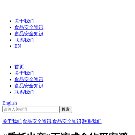
关于我们
食品安全资讯
食品安全知识
联系我们
EN
首页
关于我们
食品安全资讯
食品安全知识
联系我们
English
|
关于我们
|
食品安全资讯
|
食品安全知识
|
联系我们
|